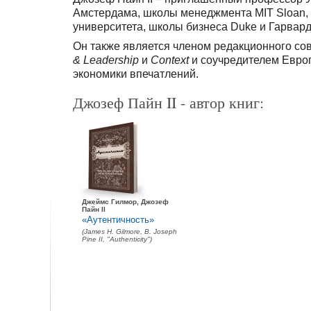
Амстердама, школы менеджмента MIT Sloan,
университета, школы бизнеса Duke и Гарвар
Он также является членом редакционного со
& Leadership
и
Context
и соучредителем Евро
экономики впечатлений.
Джозеф Пайн II - автор книг:
Джеймс Гилмор, Джозеф
Пайн II
«Аутентичность»
(James H. Gilmorе, B. Joseph
Pine II, "Authenticity")