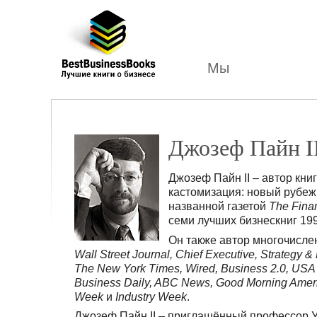
Лучшие
бизнес
книги
Мы
Джозеф Пайн I
Джозеф Пайн II – автор кни
кастомизация: новый рубеж
названной газетой
The Fina
семи лучших бизнескниг 199
Он также автор многочисле
Wall Street Journal, Chief Executive, Strategy &
The New York Times, Wired, Business 2.0, USA
Business Daily, ABC News, Good Morning Ameri
Week
и
Industry Week
.
Джозеф Пайн II – приглашённый профессор 