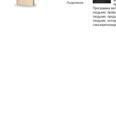
Подробнее...
к
Программа вк
людьми, брав
людьми, прод
людьми, кото
секьюритизаци