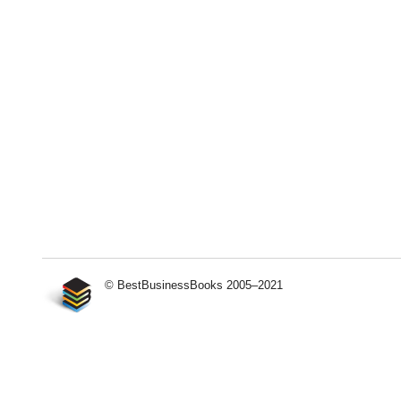
© BestBusinessBooks 2005–2021
Сайт
не
работает на UMI.CMS