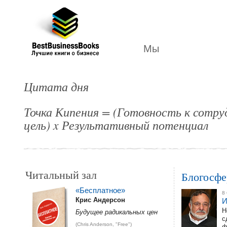
Лучшие
бизнес
книги
Мы
Цитата дня
Точка Кипения = (Готовность к сотру
цель) x Результативный потенциал
Читальный зал
Блогосфе
«Бесплатное»
8
Крис Андерсон
И
Н
Будущее радикальных цен
с
(Chris Anderson, "Free")
ф